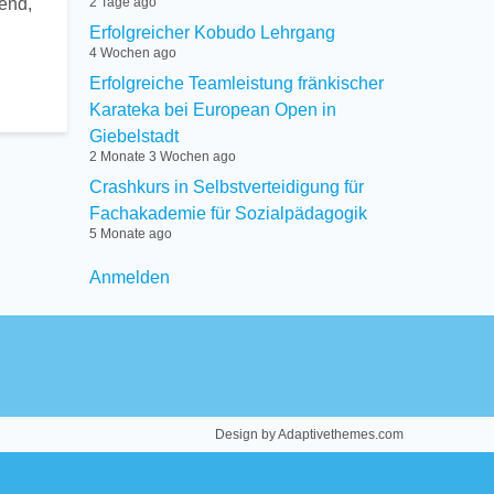
end,
2 Tage ago
Erfolgreicher Kobudo Lehrgang
4 Wochen ago
Erfolgreiche Teamleistung fränkischer
Karateka bei European Open in
Giebelstadt
2 Monate 3 Wochen ago
Crashkurs in Selbstverteidigung für
Fachakademie für Sozialpädagogik
5 Monate ago
User
Anmelden
menu
Design by Adaptivethemes.com