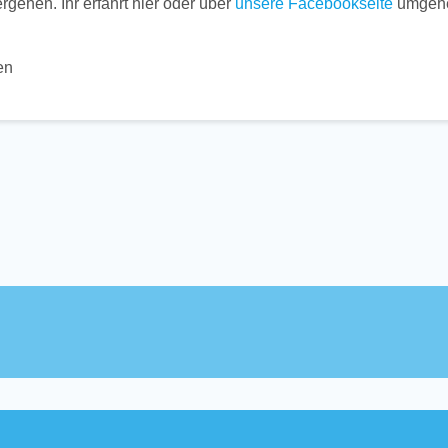
gehen. Ihr erfahrt hier oder über
unsere Facebookseite
umgeh
en