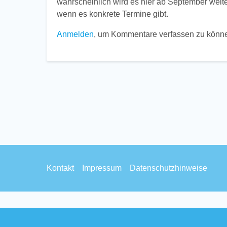
wahrscheinlich wird es hier ab September weiter
wenn es konkrete Termine gibt.
Anmelden
, um Kommentare verfassen zu könn
Footer
Kontakt
Impressum
Datenschutzhinweise
menu