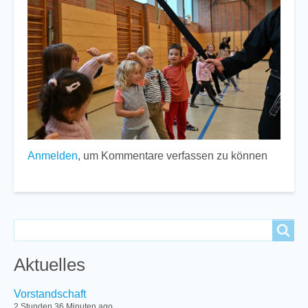
Anmelden
, um Kommentare verfassen zu können
Search
Search
Aktuelles
Vorstandschaft
2 Stunden 36 Minuten ago